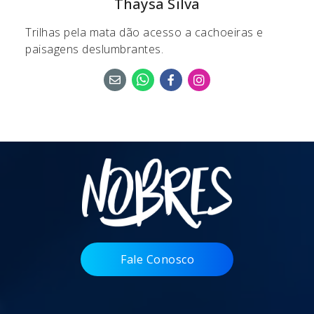
Thaysa Silva
Trilhas pela mata dão acesso a cachoeiras e
paisagens deslumbrantes.
Fale Conosco